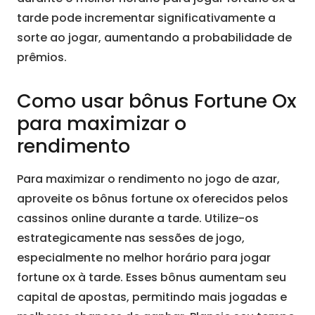
tarde pode incrementar significativamente a
sorte ao jogar, aumentando a probabilidade de
prêmios.
Como usar bônus Fortune Ox
para maximizar o
rendimento
Para maximizar o rendimento no jogo de azar,
aproveite os bônus fortune ox oferecidos pelos
cassinos online durante a tarde. Utilize-os
estrategicamente nas sessões de jogo,
especialmente no melhor horário para jogar
fortune ox à tarde. Esses bônus aumentam seu
capital de apostas, permitindo mais jogadas e