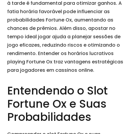
à tarde é fundamental para otimizar ganhos. A
fatia horária favorável pode influenciar as
probabilidades Fortune Ox, aumentando as
chances de prêmios. Além disso, apostar no
tempo ideal jogar ajuda a planejar sessões de
jogo eficazes, reduzindo riscos e otimizando o
rendimento. Entender os horários lucrativos
playing Fortune Ox traz vantagens estratégicas
para jogadores em cassinos online.
Entendendo o Slot
Fortune Ox e Suas
Probabilidades