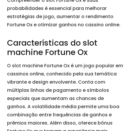
Compreender o slot Fortune Ox e suas
probabilidades é essencial para melhorar
estratégias de jogo, aumentar o rendimento
Fortune Ox e otimizar ganhos no cassino online.
Características do slot
machine Fortune Ox
O slot machine Fortune Ox é um jogo popular em
cassinos online, conhecido pela sua temática
vibrante e design envolvente. Conta com
múltiplas linhas de pagamento e símbolos
especiais que aumentam as chances de
ganhos. A volatilidade média permite uma boa
combinação entre frequências de ganhos e
prêmios maiores. Além disso, oferece bônus