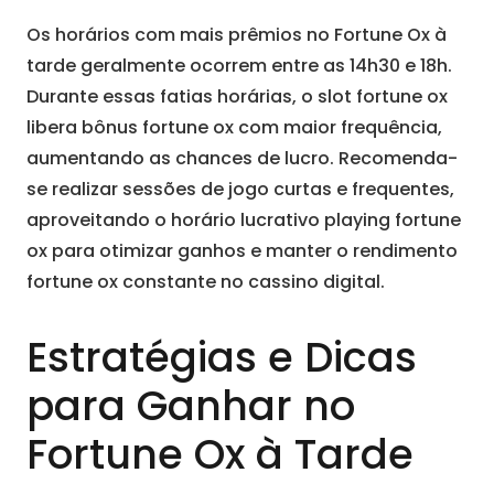
Os horários com mais prêmios no Fortune Ox à
tarde geralmente ocorrem entre as 14h30 e 18h.
Durante essas fatias horárias, o slot fortune ox
libera bônus fortune ox com maior frequência,
aumentando as chances de lucro. Recomenda-
se realizar sessões de jogo curtas e frequentes,
aproveitando o horário lucrativo playing fortune
ox para otimizar ganhos e manter o rendimento
fortune ox constante no cassino digital.
Estratégias e Dicas
para Ganhar no
Fortune Ox à Tarde