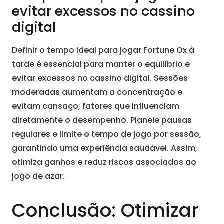
evitar excessos no cassino
digital
Definir o tempo ideal para jogar Fortune Ox à
tarde é essencial para manter o equilíbrio e
evitar excessos no cassino digital. Sessões
moderadas aumentam a concentração e
evitam cansaço, fatores que influenciam
diretamente o desempenho. Planeie pausas
regulares e limite o tempo de jogo por sessão,
garantindo uma experiência saudável. Assim,
otimiza ganhos e reduz riscos associados ao
jogo de azar.
Conclusão: Otimizar