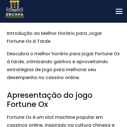
Introdução ao Melhor Horário para Jogar
Fortune Ox à Tarde
Descubra o melhor horário para jogar Fortune Ox
à tarde, otimizando ganhos e aproveitando
estratégias de jogo para melhorar seu
desempenho no cassino online.
Apresentação do jogo
Fortune Ox
Fortune Ox é um slot machine popular em
cassinos online, inspirado na cultura chinesa e