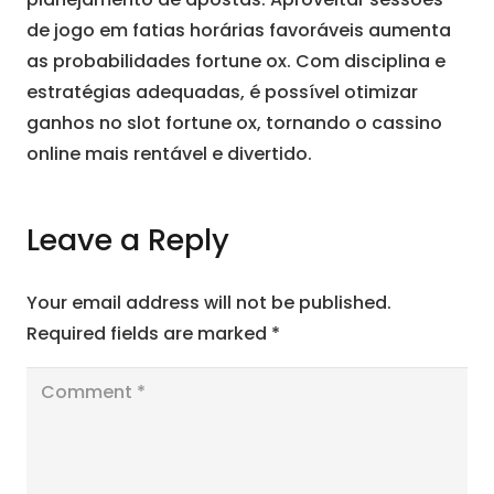
de jogo em fatias horárias favoráveis aumenta
as probabilidades fortune ox. Com disciplina e
estratégias adequadas, é possível otimizar
ganhos no slot fortune ox, tornando o cassino
online mais rentável e divertido.
Leave a Reply
Your email address will not be published.
Required fields are marked
*