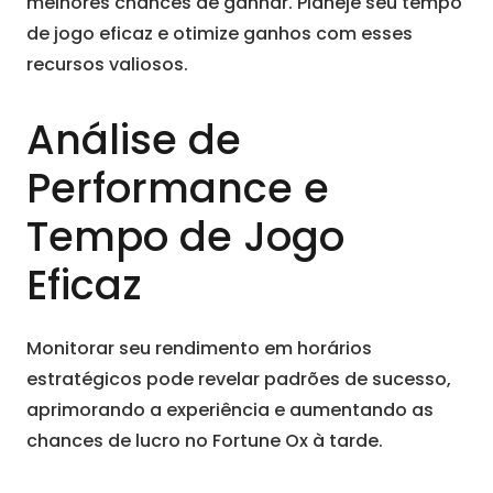
melhores chances de ganhar. Planeje seu tempo
de jogo eficaz e otimize ganhos com esses
recursos valiosos.
Análise de
Performance e
Tempo de Jogo
Eficaz
Monitorar seu rendimento em horários
estratégicos pode revelar padrões de sucesso,
aprimorando a experiência e aumentando as
chances de lucro no Fortune Ox à tarde.