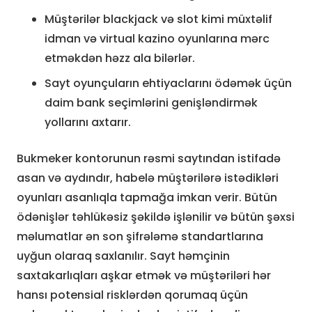
Müştərilər blackjack və slot kimi müxtəlif
idman və virtual kazino oyunlarına mərc
etməkdən həzz ala bilərlər.
Sayt oyunçuların ehtiyaclarını ödəmək üçün
daim bank seçimlərini genişləndirmək
yollarını axtarır.
Bukmeker kontorunun rəsmi saytından istifadə
asan və aydındır, habelə müştərilərə istədikləri
oyunları asanlıqla tapmağa imkan verir. Bütün
ödənişlər təhlükəsiz şəkildə işlənilir və bütün şəxsi
məlumatlar ən son şifrələmə standartlarına
uyğun olaraq saxlanılır. Sayt həmçinin
saxtakarlıqları aşkar etmək və müştəriləri hər
hansı potensial risklərdən qorumaq üçün