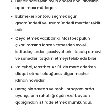
Hər bir hadisənin oyun öncəsi analitikasının
aparılması mütləqdir.
Bukmeker kontoru seçmək üçün
qısamüddətli və uzunmüddətli mərclər təklif
edir.
Qeyd etmək vacibdir ki, Mostbet pulun
çıxarılmasına icazə verməzdən əvvəl
istifadəçilərdən şəxsiyyətlərini təsdiq etməyi
və sənədləri təqdim etməyi tələb edə bilər.
Voleybol, Mostbet AZ 91-də mərc edərkən
diqqət etməli olduğunuz digər məşhur
idman növüdür.
Həmçinin saytda və mobil proqramlarda
oyunçuların rahatlığı üçün Azərbaycan
qabığından istifadə etmək mümkündür.