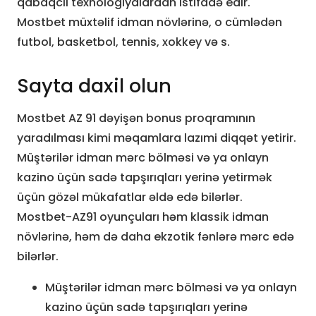
qabaqcıl texnologiyalardan istifadə edir.
Mostbet müxtəlif idman növlərinə, o cümlədən
futbol, ​​basketbol, ​​tennis, xokkey və s.
Sayta daxil olun
Mostbet AZ 91 dəyişən bonus proqramının
yaradılması kimi məqamlara lazımi diqqət yetirir.
Müştərilər idman mərc bölməsi və ya onlayn
kazino üçün sadə tapşırıqları yerinə yetirmək
üçün gözəl mükafatlar əldə edə bilərlər.
Mostbet-AZ91 oyunçuları həm klassik idman
növlərinə, həm də daha ekzotik fənlərə mərc edə
bilərlər.
Müştərilər idman mərc bölməsi və ya onlayn
kazino üçün sadə tapşırıqları yerinə