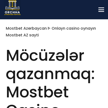
Mostbet Azerbaycan ᐈ Onlayn casino oynayın
Mostbet AZ sayti
Möcüzələr
qazanmaq:
Mostbet