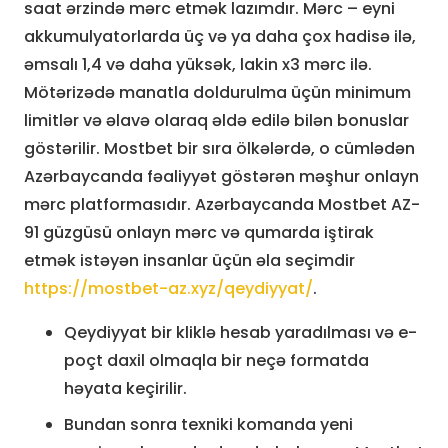
saat ərzində mərc etmək lazımdır. Mərc – eyni
akkumulyatorlarda üç və ya daha çox hadisə ilə,
əmsalı 1,4 və daha yüksək, lakin x3 mərc ilə.
Mötərizədə manatla doldurulma üçün minimum
limitlər və əlavə olaraq əldə edilə bilən bonuslar
göstərilir. Mostbet bir sıra ölkələrdə, o cümlədən
Azərbaycanda fəaliyyət göstərən məşhur onlayn
mərc platformasıdır. Azərbaycanda Mostbet AZ-
91 güzgüsü onlayn mərc və qumarda iştirak
etmək istəyən insanlar üçün əla seçimdir
https://mostbet-az.xyz/qeydiyyat/
.
Qeydiyyat bir kliklə hesab yaradılması və e-
poçt daxil olmaqla bir neçə formatda
həyata keçirilir.
Bundan sonra texniki komanda yeni