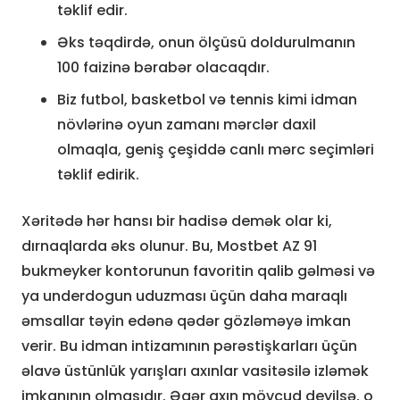
təklif edir.
Əks təqdirdə, onun ölçüsü doldurulmanın
100 faizinə bərabər olacaqdır.
Biz futbol, ​​basketbol və tennis kimi idman
növlərinə oyun zamanı mərclər daxil
olmaqla, geniş çeşiddə canlı mərc seçimləri
təklif edirik.
Xəritədə hər hansı bir hadisə demək olar ki,
dırnaqlarda əks olunur. Bu, Mostbet AZ 91
bukmeyker kontorunun favoritin qalib gəlməsi və
ya underdogun uduzması üçün daha maraqlı
əmsallar təyin edənə qədər gözləməyə imkan
verir. Bu idman intizamının pərəstişkarları üçün
əlavə üstünlük yarışları axınlar vasitəsilə izləmək
imkanının olmasıdır. Əgər axın mövcud deyilsə, o