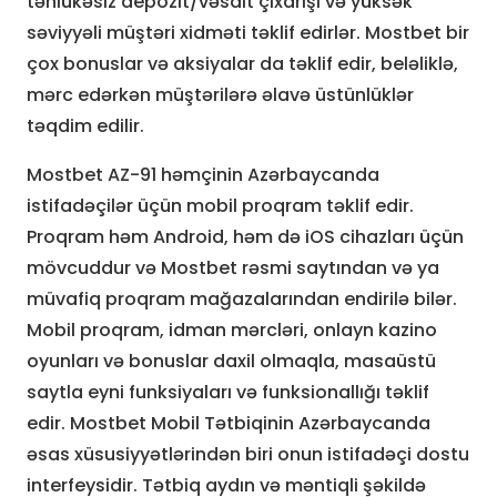
təhlükəsiz depozit/vəsait çıxarışı və yüksək
səviyyəli müştəri xidməti təklif edirlər. Mostbet bir
çox bonuslar və aksiyalar da təklif edir, beləliklə,
mərc edərkən müştərilərə əlavə üstünlüklər
təqdim edilir.
Mostbet AZ-91 həmçinin Azərbaycanda
istifadəçilər üçün mobil proqram təklif edir.
Proqram həm Android, həm də iOS cihazları üçün
mövcuddur və Mostbet rəsmi saytından və ya
müvafiq proqram mağazalarından endirilə bilər.
Mobil proqram, idman mərcləri, onlayn kazino
oyunları və bonuslar daxil olmaqla, masaüstü
saytla eyni funksiyaları və funksionallığı təklif
edir. Mostbet Mobil Tətbiqinin Azərbaycanda
əsas xüsusiyyətlərindən biri onun istifadəçi dostu
interfeysidir. Tətbiq aydın və məntiqli şəkildə