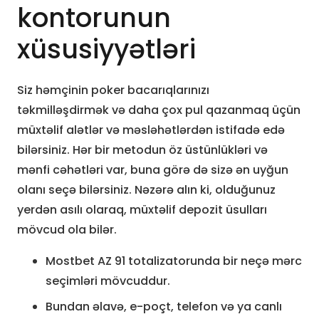
kontorunun
xüsusiyyətləri
Siz həmçinin poker bacarıqlarınızı
təkmilləşdirmək və daha çox pul qazanmaq üçün
müxtəlif alətlər və məsləhətlərdən istifadə edə
bilərsiniz. Hər bir metodun öz üstünlükləri və
mənfi cəhətləri var, buna görə də sizə ən uyğun
olanı seçə bilərsiniz. Nəzərə alın ki, olduğunuz
yerdən asılı olaraq, müxtəlif depozit üsulları
mövcud ola bilər.
Mostbet AZ 91 totalizatorunda bir neçə mərc
seçimləri mövcuddur.
Bundan əlavə, e-poçt, telefon və ya canlı