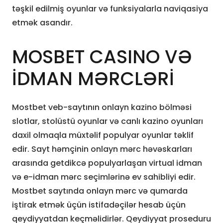
təşkil edilmiş oyunlar və funksiyalarla naviqasiya
etmək asandır.
MOSBET CASINO VƏ
İDMAN MƏRCLƏRİ
Mostbet veb-saytının onlayn kazino bölməsi
slotlar, stolüstü oyunlar və canlı kazino oyunları
daxil olmaqla müxtəlif populyar oyunlar təklif
edir. Sayt həmçinin onlayn mərc həvəskarları
arasında getdikcə populyarlaşan virtual idman
və e-idman mərc seçimlərinə ev sahibliyi edir.
Mostbet saytında onlayn mərc və qumarda
iştirak etmək üçün istifadəçilər hesab üçün
qeydiyyatdan keçməlidirlər. Qeydiyyat proseduru