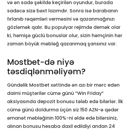
və ən sadə şəkildə keçirilən oyundur, burada
sadəcə sizə bəxt lazımdır. Sonra isə barabanın
fırlanıb rəqəmləri verməsini və qazanmağınızı
gözləmək qalır. Bu populyar rejimdə demək olar
ki, həmişə güclü bonuslar olur, sizin həmçinin hər
zaman böyük məbləğ qazanmaq şansınız var.
Mostbet-də niyə
təsdiqlənməliyəm?
Gündəlik Mostbet xəttində ən azı bir mərc edən
daimi müştərilər cümə günü “Win ​​​​Friday”
aksiyasında depozit bonusu tələb edə bilərlər. İlk
cümə günü doldurma üçün siz 150 AZN-ə qədər
əmanət məbləğinin 100%-ni əldə edə bilərsiniz,
alınan bonusu hesaba daxil edildiyi andan 24