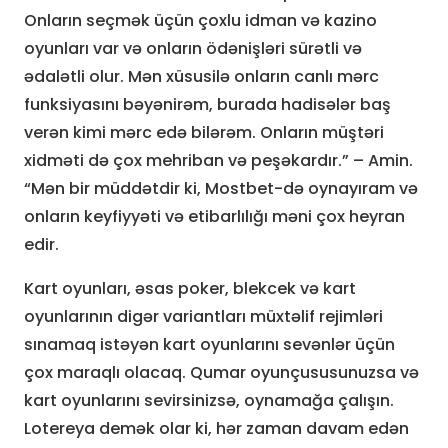
Onların seçmək üçün çoxlu idman və kazino
oyunları var və onların ödənişləri sürətli və
ədalətli olur. Mən xüsusilə onların canlı mərc
funksiyasını bəyənirəm, burada hadisələr baş
verən kimi mərc edə bilərəm. Onların müştəri
xidməti də çox mehriban və peşəkardır.” – Amin.
“Mən bir müddətdir ki, Mostbet-də oynayıram və
onların keyfiyyəti və etibarlılığı məni çox heyran
edir.
Kart oyunları, əsas poker, blekcek və kart
oyunlarının digər variantları müxtəlif rejimləri
sınamaq istəyən kart oyunlarını sevənlər üçün
çox maraqlı olacaq. Qumar oyunçususunuzsa və
kart oyunlarını sevirsinizsə, oynamağa çalışın.
Lotereya demək olar ki, hər zaman davam edən