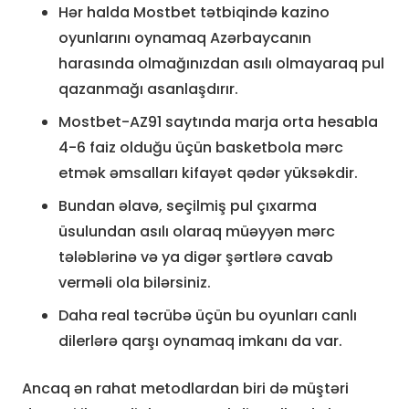
Hər halda Mostbet tətbiqində kazino
oyunlarını oynamaq Azərbaycanın
harasında olmağınızdan asılı olmayaraq pul
qazanmağı asanlaşdırır.
Mostbet-AZ91 saytında marja orta hesabla
4-6 faiz olduğu üçün basketbola mərc
etmək əmsalları kifayət qədər yüksəkdir.
Bundan əlavə, seçilmiş pul çıxarma
üsulundan asılı olaraq müəyyən mərc
tələblərinə və ya digər şərtlərə cavab
verməli ola bilərsiniz.
Daha real təcrübə üçün bu oyunları canlı
dilerlərə qarşı oynamaq imkanı da var.
Ancaq ən rahat metodlardan biri də müştəri