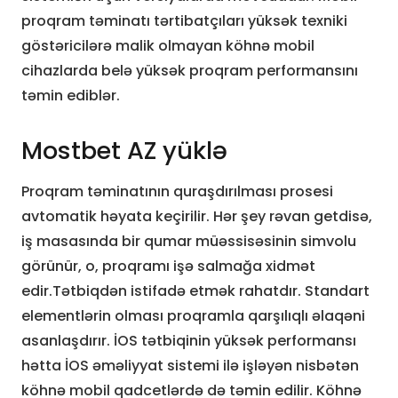
proqram təminatı tərtibatçıları yüksək texniki
göstəricilərə malik olmayan köhnə mobil
cihazlarda belə yüksək proqram performansını
təmin ediblər.
Mostbet AZ yüklə
Proqram təminatının quraşdırılması prosesi
avtomatik həyata keçirilir. Hər şey rəvan getdisə,
iş masasında bir qumar müəssisəsinin simvolu
görünür, o, proqramı işə salmağa xidmət
edir.Tətbiqdən istifadə etmək rahatdır. Standart
elementlərin olması proqramla qarşılıqlı əlaqəni
asanlaşdırır. İOS tətbiqinin yüksək performansı
hətta İOS əməliyyat sistemi ilə işləyən nisbətən
köhnə mobil qadcetlərdə də təmin edilir. Köhnə