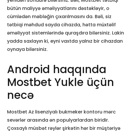
yenidən söndürə bilərsiniz. Bəli, Mostbet tətbiqi
bütün maliyyə əməliyyatlarını dəstəkləyir, o
cümlədən məbləğin çıxarılmasını da. Bəli, siz
tətbiqi məhdud sayda cihazda, hətta müxtəlif
əməliyyat sistemlərində quraşdıra bilərsiniz. Lakin
yadda saxlayın ki, eyni vaxtda yalnız bir cihazdan
oynaya bilərsiniz.
Android haqqında
Mostbet Yukle üçün
necə
Mostbet Az lisenziyalı bukmeker kontoru mərc
sevərlər arasında ən populyarlardan biridir.
Çoxsaylı müsbət rəylər şirkətin hər bir müştəriyə