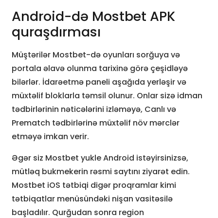
Android-də Mostbet APK
quraşdırması
Müştərilər Mostbet-də oyunları sorğuya və
portala əlavə olunma tarixinə görə çeşidləyə
bilərlər. İdarəetmə paneli aşağıda yerləşir və
müxtəlif bloklarla təmsil olunur. Onlar sizə idman
tədbirlərinin nəticələrini izləməyə, Canlı və
Prematch tədbirlərinə müxtəlif növ mərclər
etməyə imkan verir.
Əgər siz Mostbet yukle Android istəyirsinizsə,
mütləq bukmekerin rəsmi saytını ziyarət edin.
Mostbet iOS tətbiqi digər proqramlar kimi
tətbiqatlar menüsündəki nişan vasitəsilə
başladılır. Qurğudan sonra region