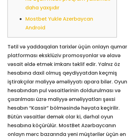
daha yaxşıdır
Mostbet Yukle Azerbaycan
Android
Tətil və yaddaqalan tarixlər üçün onlayn qumar
platforması eksklüziv promosyonlar və əlavə
vəsait əldə etmək imkanı təklif edir. Yalnız öz
hesabına daxil olmuş qeydiyyatdan keçmiş
iştirakçılar maliyyə əməliyyatı apara bilər. Oyun
hesabından pul vəsaitlərinin doldurulması və
çıxarılması üzrə maliyyə əməliyyatları şəxsi
hesabın “Kassir” bölməsində həyata keçirilir.
Bütün vəsaitlər demək olar ki, dərhal oyun
hesabına köçürülür. MostBet Azərbaycanın
onlayn mərc bazarında yeni müştərilər üçün ən