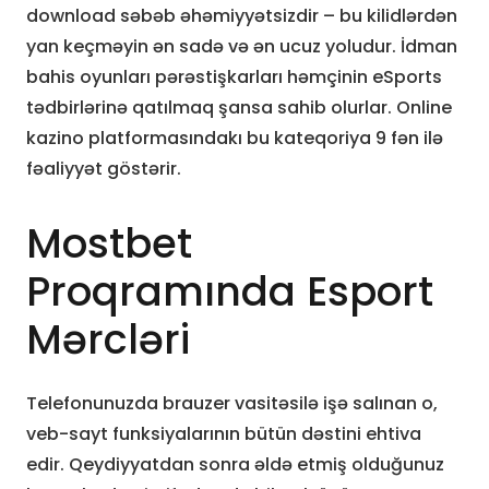
download səbəb əhəmiyyətsizdir – bu kilidlərdən
yan keçməyin ən sadə və ən ucuz yoludur. İdman
bahis oyunları pərəstişkarları həmçinin eSports
tədbirlərinə qatılmaq şansa sahib olurlar. Online
kazino platformasındakı bu kateqoriya 9 fən ilə
fəaliyyət göstərir.
Mostbet
Proqramında Esport
Mərcləri
Telefonunuzda brauzer vasitəsilə işə salınan o,
veb-sayt funksiyalarının bütün dəstini ehtiva
edir. Qeydiyyatdan sonra əldə etmiş olduğunuz