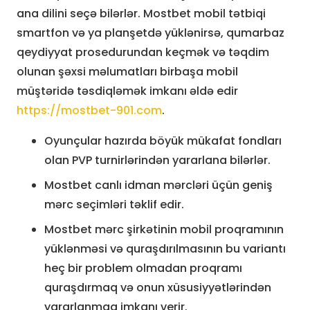
ana dilini seçə bilərlər. Mostbet mobil tətbiqi
smartfon və ya planşetdə yüklənirsə, qumarbaz
qeydiyyat prosedurundan keçmək və təqdim
olunan şəxsi məlumatları birbaşa mobil
müştəridə təsdiqləmək imkanı əldə edir
https://mostbet-901.com
.
Oyunçular hazırda böyük mükafat fondları
olan PVP turnirlərindən yararlana bilərlər.
Mostbet canlı idman mərcləri üçün geniş
mərc seçimləri təklif edir.
Mostbet mərc şirkətinin mobil proqramının
yüklənməsi və quraşdırılmasının bu variantı
heç bir problem olmadan proqramı
quraşdırmaq və onun xüsusiyyətlərindən
yararlanmaq imkanı verir.