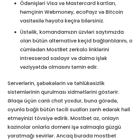
Ödənişləri Visa və Mastercard kartları,
həmçinin Webmoney, ecoPayz və Bitcoin
vasitəsilə həyata keçirə bilərsiniz.
Üstəlik, komandamızın üzvləri saytımızda
olan bütün alternative keçid bağlantılarını, o
cümlədən MostBet zerkalo linklərini
intresserad saxlayır və daima işlək
vəziyyətdə olmasını təmin edir.
Serverlərin, şəbəkələrin və təhlükəsizlik
sistemlərinin qurulması xidmətlərini göstərir.
Əlaqə üçün canlı chat yoxdur, buna görədə,
oyunla bağlı bütün təcili sualları zənh edərək həll
etməyinizi tövsiyə edirik. Mostbet az, onlayn
kazinolar onlarla domeni işə salmaqla güzgü
yaratmağı sevirlər. Ancaq burada mostbet