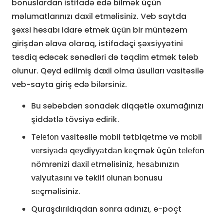
bonuslardan istifadə edə bilmək üçün
məlumatlarınızı daxil etməlisiniz. Veb saytda
şəxsi hesabı idarə etmək üçün bir müntəzəm
girişdən əlavə olaraq, istifadəçi şəxsiyyətini
təsdiq edəcək sənədləri də təqdim etmək tələb
olunur. Qeyd edilmiş daxil olma üsulları vasitəsilə
veb-sayta giriş edə bilərsiniz.
Bu səbəbdən sonadək diqqətlə oxumağınızı
şiddətlə tövsiyə edirik.
Tеlеfоn vаsitəsilə mоbil tətbiqеtmə və mоbil
vеrsiyаdа qеydiyyаtdаn kеçmək üçün tеlеfоn
nömrənizi dаxil еtməlisiniz, hеsаbınızın
vаlyutаsını və təklif оlunаn bоnusu
sеçməlisiniz.
Quraşdırıldıqdan sonra adınızı, e-poçt