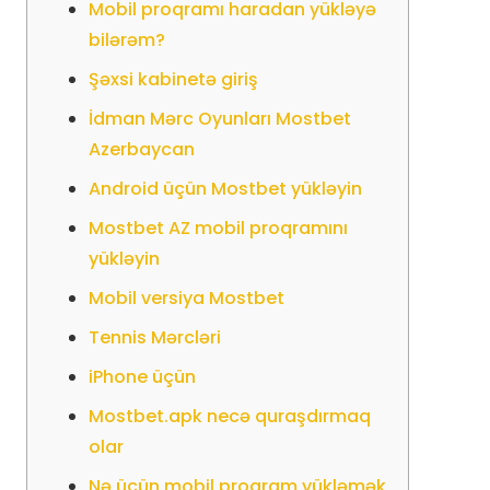
Mobil proqramı haradan yükləyə
bilərəm?
Şəxsi kabinetə giriş
İdman Mərc Oyunları Mostbet
Azerbaycan
Android üçün Mostbet yükləyin
Mostbet AZ mobil proqramını
yükləyin
Mobil versiya Mostbet
Tennis Mərcləri
iPhone üçün
Mostbet.apk necə quraşdırmaq
olar
Nə üçün mobil proqram yükləmək