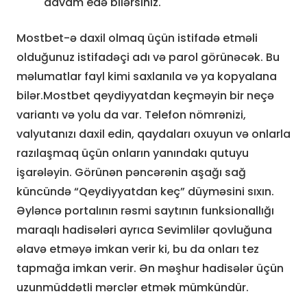
davam edə bilərsiniz.
Mostbet-ə daxil olmaq üçün istifadə etməli
olduğunuz istifadəçi adı və parol görünəcək. Bu
məlumatlar fayl kimi saxlanıla və ya kopyalana
bilər.Mostbet qeydiyyatdan keçməyin bir neçə
variantı və yolu da var. Telefon nömrənizi,
valyutanızı daxil edin, qaydaları oxuyun və onlarla
razılaşmaq üçün onların yanındakı qutuyu
işarələyin. Görünən pəncərənin aşağı sağ
küncündə “Qeydiyyatdan keç” düyməsini sıxın.
Əyləncə portalının rəsmi saytının funksionallığı
maraqlı hadisələri ayrıca Sevimlilər qovluğuna
əlavə etməyə imkan verir ki, bu da onları tez
tapmağa imkan verir. Ən məşhur hadisələr üçün
uzunmüddətli mərclər etmək mümkündür.