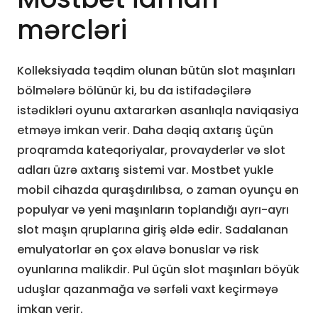
mərcləri
Kolleksiyada təqdim olunan bütün slot maşınları
bölmələrə bölünür ki, bu da istifadəçilərə
istədikləri oyunu axtararkən asanlıqla naviqasiya
etməyə imkan verir. Daha dəqiq axtarış üçün
proqramda kateqoriyalar, provayderlər və slot
adları üzrə axtarış sistemi var. Mostbet yukle
mobil cihazda quraşdırılıbsa, o zaman oyunçu ən
populyar və yeni maşınların toplandığı ayrı-ayrı
slot maşın qruplarına giriş əldə edir. Sadalanan
emulyatorlar ən çox əlavə bonuslar və risk
oyunlarına malikdir. Pul üçün slot maşınları böyük
uduşlar qazanmağa və sərfəli vaxt keçirməyə
imkan verir.