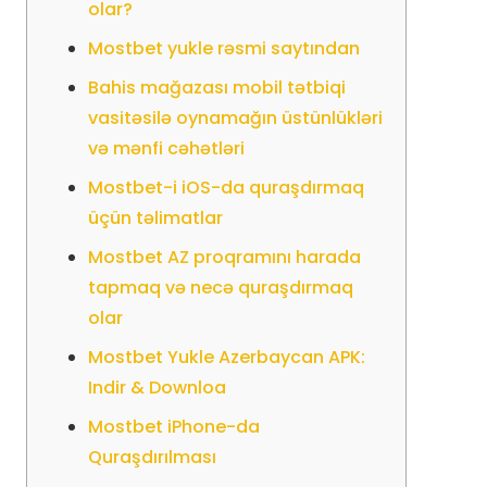
olar?
Mostbet yukle rəsmi saytından
Bahis mağazası mobil tətbiqi
vasitəsilə oynamağın üstünlükləri
və mənfi cəhətləri
Mostbet-i iOS-da quraşdırmaq
üçün təlimatlar
Mostbet AZ proqramını harada
tapmaq və necə quraşdırmaq
olar
Mostbet Yukle Azerbaycan APK:
Indir & Downloa
Mostbet iPhone-da
Quraşdırılması