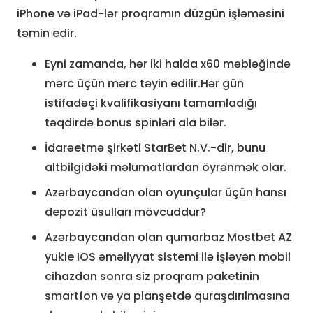
iPhone və iPad-lər proqramın düzgün işləməsini
təmin edir.
Eyni zamanda, hər iki halda x60 məbləğində
mərc üçün mərc təyin edilir.Hər gün
istifadəçi kvalifikasiyanı tamamladığı
təqdirdə bonus spinləri ala bilər.
İdarəetmə şirkəti StarBet N.V.-dir, bunu
altbilgidəki məlumatlardan öyrənmək olar.
Azərbaycandan olan oyunçular üçün hansı
depozit üsulları mövcuddur?
Azərbaycandan olan qumarbaz Mostbet AZ
yukle IOS əməliyyat sistemi ilə işləyən mobil
cihazdan sonra siz proqram paketinin
smartfon və ya planşetdə quraşdırılmasına