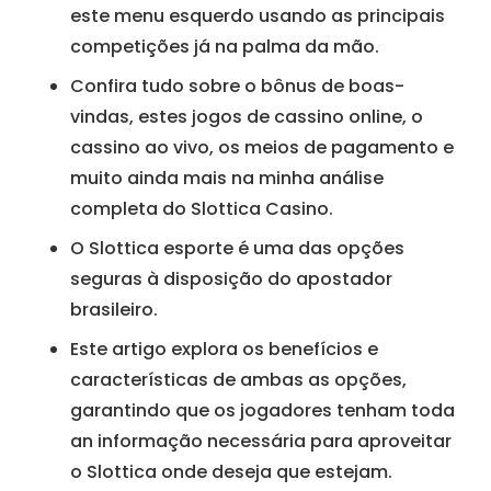
este menu esquerdo usando as principais
competições já na palma da mão.
Confira tudo sobre o bônus de boas-
vindas, estes jogos de cassino online, o
cassino ao vivo, os meios de pagamento e
muito ainda mais na minha análise
completa do Slottica Casino.
O Slottica esporte é uma das opções
seguras à disposição do apostador
brasileiro.
Este artigo explora os benefícios e
características de ambas as opções,
garantindo que os jogadores tenham toda
an informação necessária para aproveitar
o Slottica onde deseja que estejam.