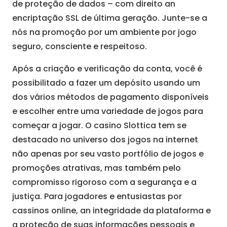
de proteção de dados – com direito an
encriptação SSL de última geração. Junte-se a
nós na promoção por um ambiente por jogo
seguro, consciente e respeitoso.
Após a criação e verificação da conta, você é
possibilitado a fazer um depósito usando um
dos vários métodos de pagamento disponíveis
e escolher entre uma variedade de jogos para
começar a jogar. O casino Slottica tem se
destacado no universo dos jogos na internet
não apenas por seu vasto portfólio de jogos e
promoções atrativas, mas também pelo
compromisso rigoroso com a segurança e a
justiça. Para jogadores e entusiastas por
cassinos online, an integridade da plataforma e
a proteção de suas informações pessoais e