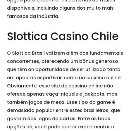
disponíveis, incluindo alguns dos muito mais
famosos da indústria.
Slottica Casino Chile
O Slottica Brasil vai bem além dos fundamentais
concorrentes, oferecendo um bônus generoso
que têm an oportunidade de ser utilizado tanto
em apostas esportivas como no cassino online.
Obviamente, esse site de cassino online não
oferece apenas caça-níqueis e jackpots, mas
também jogos de mesa. Esse tipo do game é
demasiado popular entre estes brasileiros, que
gostam dos jogos do cartas. Entre as boas
opções cá, você pode querer experimentar o