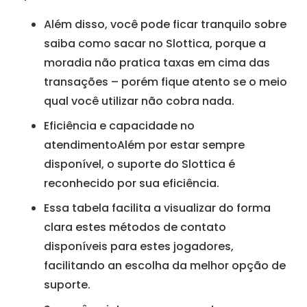
Além disso, você pode ficar tranquilo sobre
saiba como sacar no Slottica, porque a
moradia não pratica taxas em cima das
transações – porém fique atento se o meio
qual você utilizar não cobra nada.
Eficiência e capacidade no
atendimentoAlém por estar sempre
disponível, o suporte do Slottica é
reconhecido por sua eficiência.
Essa tabela facilita a visualizar do forma
clara estes métodos de contato
disponíveis para estes jogadores,
facilitando an escolha da melhor opção de
suporte.