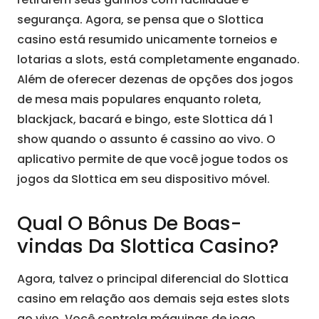
segurança. Agora, se pensa que o Slottica
casino está resumido unicamente torneios e
lotarias a slots, está completamente enganado.
Além de oferecer dezenas de opções dos jogos
de mesa mais populares enquanto roleta,
blackjack, bacará e bingo, este Slottica dá 1
show quando o assunto é cassino ao vivo. O
aplicativo permite de que você jogue todos os
jogos da Slottica em seu dispositivo móvel.
Qual O Bônus De Boas-
vindas Da Slottica Casino?
Agora, talvez o principal diferencial do Slottica
casino em relação aos demais seja estes slots
ao vivo. Você controla máquinas de jogo