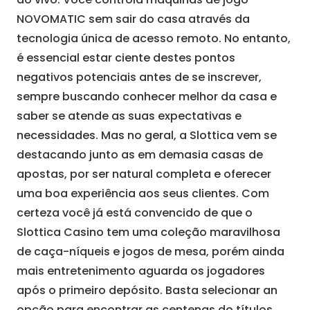
NOVOMATIC sem sair do casa através da
tecnologia única de acesso remoto. No entanto,
é essencial estar ciente destes pontos
negativos potenciais antes de se inscrever,
sempre buscando conhecer melhor da casa e
saber se atende as suas expectativas e
necessidades. Mas no geral, a Slottica vem se
destacando junto as em demasia casas de
apostas, por ser natural completa e oferecer
uma boa experiência aos seus clientes. Com
certeza você já está convencido de que o
Slottica Casino tem uma coleção maravilhosa
de caça-níqueis e jogos de mesa, porém ainda
mais entretenimento aguarda os jogadores
após o primeiro depósito. Basta selecionar an
opção para encontrar as centenas do títulos