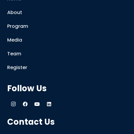
About
Program
Media
Team
Register
Follow Us
Contact Us