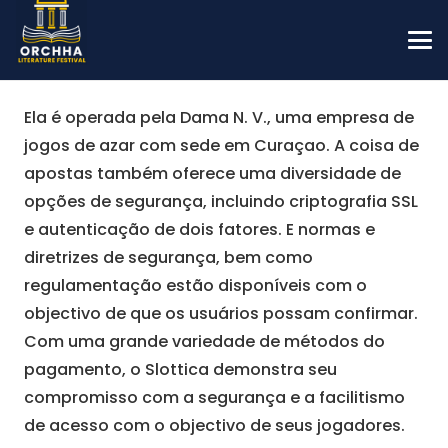
Ela é operada pela Dama N. V., uma empresa de
jogos de azar com sede em Curaçao. A coisa de
apostas também oferece uma diversidade de
opções de segurança, incluindo criptografia SSL
e autenticação de dois fatores. E normas e
diretrizes de segurança, bem como
regulamentação estão disponíveis com o
objectivo de que os usuários possam confirmar.
Com uma grande variedade de métodos do
pagamento, o Slottica demonstra seu
compromisso com a segurança e a facilitismo
de acesso com o objectivo de seus jogadores.