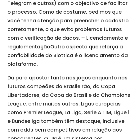
Telegram e outros) com o objectivo de facilitar
o processo. Como de costume, pedimos que
você tenha atenção para preencher o cadastro
corretamente, o que evita problemas futuros
com a verificação de dados. ⭢ Licenciamento e
regulamentaçãoOutro aspecto que reforça a
confiabilidade do Slottica é o licenciamento da
plataforma.
Dá para apostar tanto nos jogos enquanto nos
futuros campeões do Brasileirão, da Copa
Libertadores, da Copa do Brasil e da Champions
League, entre muitos outros. Ligas europeias
como Premier League, La Liga, Serie A TIM, Ligue 1
e Bundesliga também têm destaque, inclusive
com odds bem competitivos em relação aos
concorrentes. O UPI é um sistema por