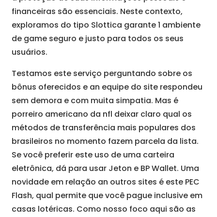
financeiras são essenciais. Neste contexto,
exploramos do tipo Slottica garante 1 ambiente
de game seguro e justo para todos os seus
usuários.
Testamos este serviço perguntando sobre os
bônus oferecidos e an equipe do site respondeu
sem demora e com muita simpatia. Mas é
porreiro americano da nfl deixar claro qual os
métodos de transferência mais populares dos
brasileiros no momento fazem parcela da lista.
Se você preferir este uso de uma carteira
eletrônica, dá para usar Jeton e BP Wallet. Uma
novidade em relação an outros sites é este PEC
Flash, qual permite que você pague inclusive em
casas lotéricas. Como nosso foco aqui são as