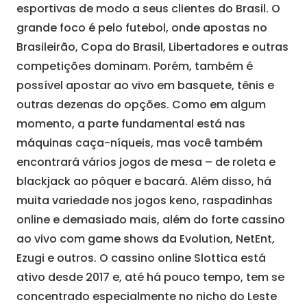
esportivas de modo a seus clientes do Brasil. O
grande foco é pelo futebol, onde apostas no
Brasileirão, Copa do Brasil, Libertadores e outras
competições dominam. Porém, também é
possível apostar ao vivo em basquete, tênis e
outras dezenas do opções. Como em algum
momento, a parte fundamental está nas
máquinas caça-níqueis, mas você também
encontrará vários jogos de mesa – de roleta e
blackjack ao pôquer e bacará. Além disso, há
muita variedade nos jogos keno, raspadinhas
online e demasiado mais, além do forte cassino
ao vivo com game shows da Evolution, NetEnt,
Ezugi e outros. O cassino online Slottica está
ativo desde 2017 e, até há pouco tempo, tem se
concentrado especialmente no nicho do Leste