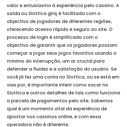
valor e entusiasmo à experiência pelo cassino. A
saída ou Slottica giriş é facilitada com o
objectivo de jogadores de diferentes regiões,
oferecendo acesso rápido e seguro ao site. O
processo de login é simplificado com o
objectivo de garantir que os jogadores possam
começar a jogar seus jogos favoritos usando o
mínimo do interrupção, um ar crucial para
defender a fluidez e a satisfação do usuário. Se
você já fez uma conta no Slottica, ou se está em
vias por, é importante inferir como sacar no
Slottica e outros detalhes de tais como funciona
a parcela de pagamentos pelo site. Sabemos
qual é um momento vital da experiência de
apostar nos cassinos online, e com essa
operadora não é diferente.