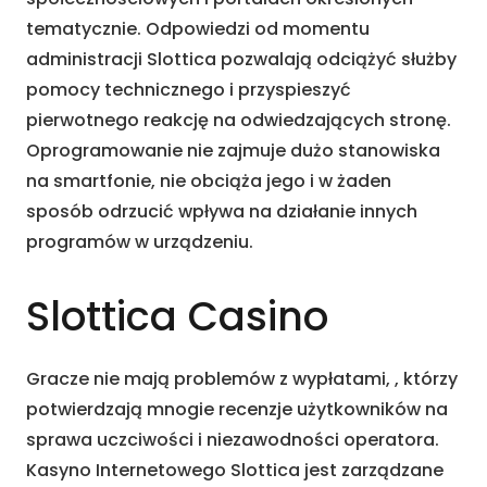
tematycznie. Odpowiedzi od momentu
administracji Slottica pozwalają odciążyć służby
pomocy technicznego i przyspieszyć
pierwotnego reakcję na odwiedzających stronę.
Oprogramowanie nie zajmuje dużo stanowiska
na smartfonie, nie obciąża jego i w żaden
sposób odrzucić wpływa na działanie innych
programów w urządzeniu.
Slottica Casino
Gracze nie mają problemów z wypłatami, , którzy
potwierdzają mnogie recenzje użytkowników na
sprawa uczciwości i niezawodności operatora.
Kasyno Internetowego Slottica jest zarządzane