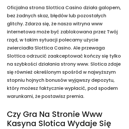
Oficjalna strona Slottica Casino działa galopem,
bez żadnych skaz, błędów lub pozostałych
glitchy. Zdarza się, że nasza witryna www
internetowa może być zablokowana przez Twój
rząd, w takim sytuacji polecamy użycie
zwierciadła Slottica Casino. Ale przewaga
Slottica odrzucić zaakceptować kończy się tylko
na szybkości działania strony www. Slotica zdaje
się również określonym spośród w najwyższym
stopniu hojnych bonusów wyjąwszy depozytu,
który możesz faktycznie wypłacić, pod spodem
warunkami, że postawisz premia.
Czy Gra Na Stronie Www
Kasyna Slotica Wydaje Się