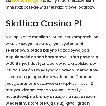
się
slottica kasyno
idealnym pomieszczeniem
mhh rozpoczęcie własnej hazardowej podróży.
Slottica Casino Pl
Nie, aplikacja mobilna Slotica jest kompatybilna
wraz z każdymi atrakcyjnymi systemami
telefonów. Slottica kasyno to zdobywająca
popularność strona hazardowa, która powstała
w 2019 r. jest dostępna zarówno dla polskich, w
jaki to sposób i międzynarodowych internautów.
Licencja tego operatora wydana na Curacao
jest gwarantem uczciwości i wypłacalności. Z
motywu dynamicznego rozwoju branży
hazardowej, na branży ukazuje się raz za razem
więcej firm, które oferują usługi gwoli graczy