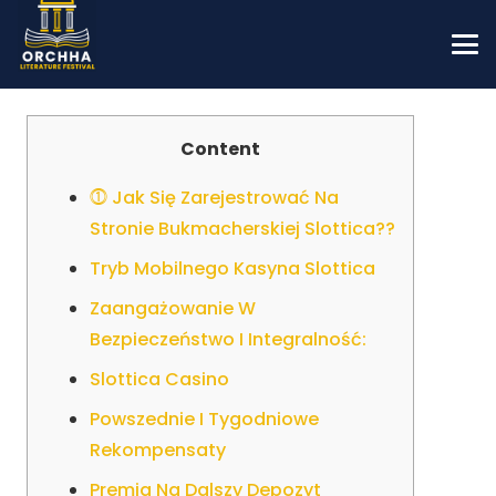
Content
⓵ Jak Się Zarejestrować Na
Stronie Bukmacherskiej Slottica??
Tryb Mobilnego Kasyna Slottica
Zaangażowanie W
Bezpieczeństwo I Integralność:
Slottica Casino
Powszednie I Tygodniowe
Rekompensaty
Premia Na Dalszy Depozyt