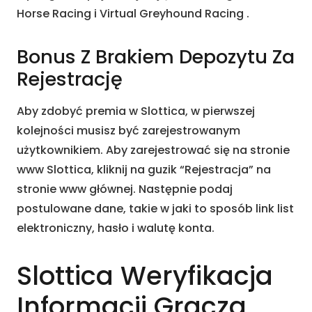
Horse Racing i Virtual Greyhound Racing .
Bonus Z Brakiem Depozytu Za
Rejestrację
Aby zdobyć premia w Slottica, w pierwszej
kolejności musisz być zarejestrowanym
użytkownikiem. Aby zarejestrować się na stronie
www Slottica, kliknij na guzik “Rejestracja” na
stronie www głównej. Następnie podaj
postulowane dane, takie w jaki to sposób link list
elektroniczny, hasło i walutę konta.
Slottica Weryfikacja
Informacji Gracza