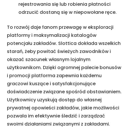
rejestrowania się lub robienia płatności
odrzucić dostaną się w niepowołane ręce.
To rozwój daje fanom przewagę w eksploracji
platformy i maksymalizacji katalogów
potencjału zakładów. Slottica dokłada wszelkich
starań, żeby powitać świeżych zawodników i
okazać szacunek własnym lojalnym
użytkownikom. Dzięki ogromnej palecie bonusów
i promocji platforma zapewnia każdemu
graczowi kuszące i satysfakcjonujące
doświadczenie związane spośród obstawianiem.
Użytkownicy uzyskują dostęp do własnej
prywatnej opowieści zakładów, jakie możliwości
pozwala im efektywnie śledzić i zarządzać
swoimi działaniami związanymi z zakładami.