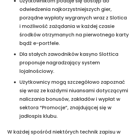
Użytkownikom podaje się dostęp do
odwiedzenia najkorzystniejszych gier,
porządne wypłaty wygranych wraz z Slotica
i możliwość zażądania w każdej czasie
środków otrzymanych na pierwotnego karty
bądź e-portfele.
Dla stałych zawodników kasyno Slottica
proponuje nagradzający system
lojalnościowy.
Użytkownicy mogą szczegółowo zapoznać
się wraz ze każdymi niuansami dotyczącymi
naliczania bonusów, zakładów i wypłat w
sektora “Promocje”, znajdującej się w
jadłospis klubu.
W każdej spośród niektórych technik zapisu w