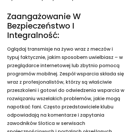
Zaangażowanie W
Bezpieczeństwo I
Integralność:
Oglądaj transmisje na żywo wraz z meczów i
typuj faktycznie, jakim sposobem uwielbiasz – w
przeglądarce internetowej lub zbytnio pomocą
programów mobilnej. Zespół wsparcia składa się
wraz z profesjonalistów, którzy są właściwie
przeszkoleni i gotowi do odwiedzenia wsparcia w
rozwiązaniu wszelakich problemów, jakie mogą
napotkać fani. Często przedstawiciele klubu
odpowiadają na komentarze i zapytania
zawodników Slotica w serwisach
społecznościowych i portalach określonych