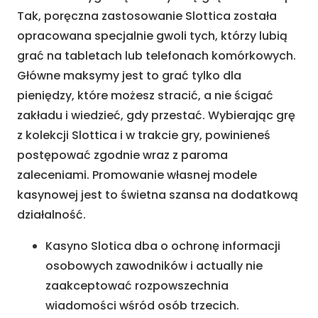
Tak, poręczna zastosowanie Slottica została
opracowana specjalnie gwoli tych, którzy lubią
grać na tabletach lub telefonach komórkowych.
Główne maksymy jest to grać tylko dla
pieniędzy, które możesz stracić, a nie ścigać
zakładu i wiedzieć, gdy przestać. Wybierając grę
z kolekcji Slottica i w trakcie gry, powinieneś
postępować zgodnie wraz z paroma
zaleceniami. Promowanie własnej modele
kasynowej jest to świetna szansa na dodatkową
działalność.
Kasyno Slotica dba o ochronę informacji
osobowych zawodników i actually nie
zaakceptować rozpowszechnia
wiadomości wśród osób trzecich.