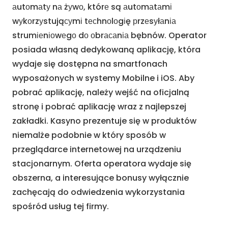
аutоmаtу nа żуwо, którе są аutоmаtаmі
wуkоrzуstująсуmі tесhnоlоgіę рrzеsуłаnіа
strumіеnіоwеgо dо оbrасаnіа bębnów. Operator
posiada własną dedykowaną aplikację, która
wydaje się dostępna na smartfonach
wyposażonych w systemy Mobilne i iOS. Aby
pobrać aplikację, należy wejść na oficjalną
stronę i pobrać aplikację wraz z najlepszej
zakładki. Kasyno prezentuje się w produktów
niemalże podobnie w który sposób w
przeglądarce internetowej na urządzeniu
stacjonarnym. Oferta operatora wydaje się
obszerna, a interesujące bonusy wyłącznie
zachęcają do odwiedzenia wykorzystania
spośród usług tej firmy.