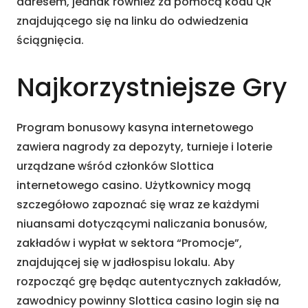
adresem, jednak również za pomocą kodu QR
znajdującego się na linku do odwiedzenia
ściągnięcia.
Najkorzystniejsze Gry
Program bonusowy kasyna internetowego
zawiera nagrody za depozyty, turnieje i loterie
urządzane wśród członków Slottica
internetowego casino. Użytkownicy mogą
szczegółowo zapoznać się wraz ze każdymi
niuansami dotyczącymi naliczania bonusów,
zakładów i wypłat w sektora “Promocje”,
znajdującej się w jadłospisu lokalu. Aby
rozpocząć grę będąc autentycznych zakładów,
zawodnicy powinny Slottica casino login się na