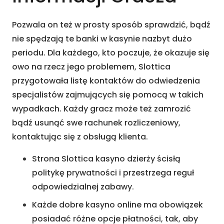
Pozwala on też w prosty sposób sprawdzić, bądź
nie spędzają te banki w kasynie nazbyt dużo
periodu. Dla każdego, kto poczuje, że okazuje się
owo na rzecz jego problemem, Slottica
przygotowała listę kontaktów do odwiedzenia
specjalistów zajmujących się pomocą w takich
wypadkach. Każdy gracz może też zamrozić
bądź usunąć swe rachunek rozliczeniowy,
kontaktując się z obsługą klienta.
Strona Slottica kasyno dzierży ścisłą
politykę prywatności i przestrzega reguł
odpowiedzialnej zabawy.
Każde dobre kasyno online ma obowiązek
posiadać różne opcje płatności, tak, aby