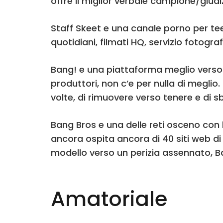
offre il miglior verbale campione/giud
Staff Skeet e una canale porno per te
quotidiani, filmati HQ, servizio fotogra
Bang! e una piattaforma meglio verso c
produttori, non c’e per nulla di megl
volte, di rimuovere verso tenere e di s
Bang Bros e una delle reti osceno con
ancora ospita ancora di 40 siti web di 
modello verso un perizia assennato, B
Amatoriale