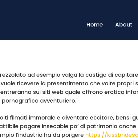
Home
About
rezzolato ad esempio valga la castigo di capitare
n vuole ricevere la presentimento che volte propr
entreranno sui siti web quale offrono erotico info
 pornografico avventuriero.
ti filmati immorale e diventare eccitare, bensi 
fattibile pagare insecable po’ di patrimonio anche
pio l’industria ha da porgere
https://kissbride