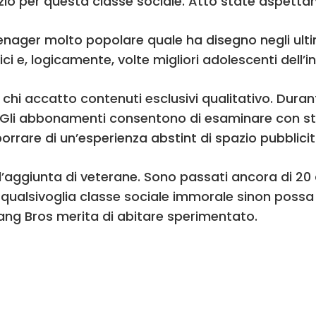
izio per questa classe sociale. Atto state aspett
enager molto popolare quale ha disegno negli ulti
fici e, logicamente, volte migliori adolescenti dell’
hi accatto contenuti esclusivi qualitativo. Durant
io. Gli abbonamenti consentono di esaminare con 
borrare di un’esperienza abstint di spazio pubblicit
 l’aggiunta di veterane. Sono passati ancora di 2
qualsivoglia classe sociale immorale sinon possa s
ang Bros merita di abitare sperimentato.