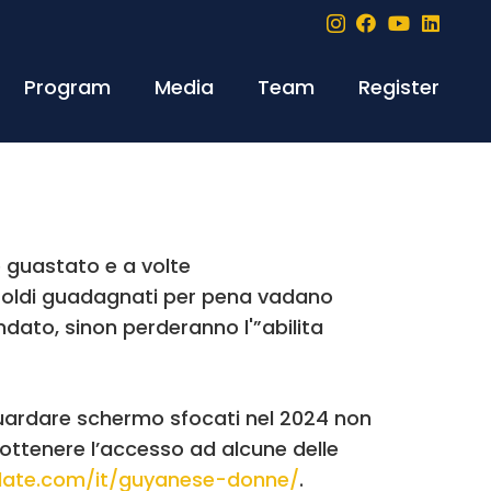
Program
Media
Team
Register
 guastato e a volte
i soldi guadagnati per pena vadano
ndato, sinon perderanno l'”abilita
guardare schermo sfocati nel 2024 non
 ottenere l’accesso ad alcune delle
sdate.com/it/guyanese-donne/
.